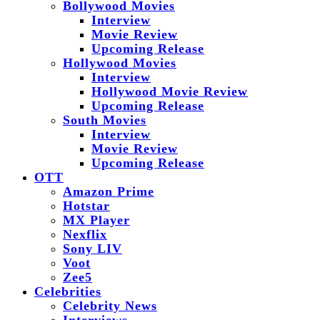
Bollywood Movies
Interview
Movie Review
Upcoming Release
Hollywood Movies
Interview
Hollywood Movie Review
Upcoming Release
South Movies
Interview
Movie Review
Upcoming Release
OTT
Amazon Prime
Hotstar
MX Player
Nexflix
Sony LIV
Voot
Zee5
Celebrities
Celebrity News