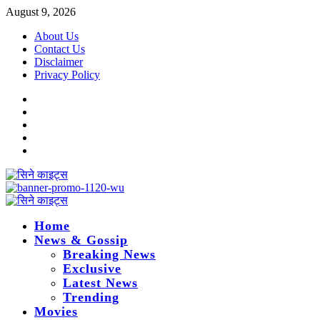
Skip
August 9, 2026
to
About Us
content
Contact Us
Disclaimer
Privacy Policy
Instagram
Facebook
Twitter
Linkedin
Youtube
Primary
Menu
Home
News & Gossip
Breaking News
Exclusive
Latest News
Trending
Movies