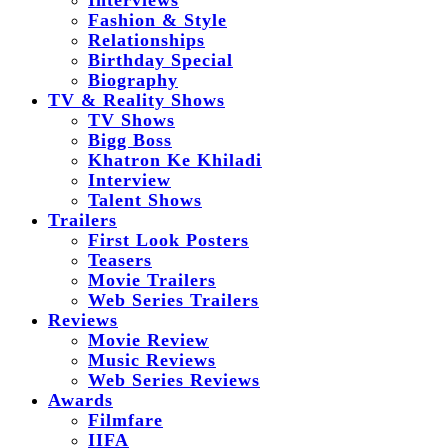
Interviews
Fashion & Style
Relationships
Birthday Special
Biography
TV & Reality Shows
TV Shows
Bigg Boss
Khatron Ke Khiladi
Interview
Talent Shows
Trailers
First Look Posters
Teasers
Movie Trailers
Web Series Trailers
Reviews
Movie Review
Music Reviews
Web Series Reviews
Awards
Filmfare
IIFA