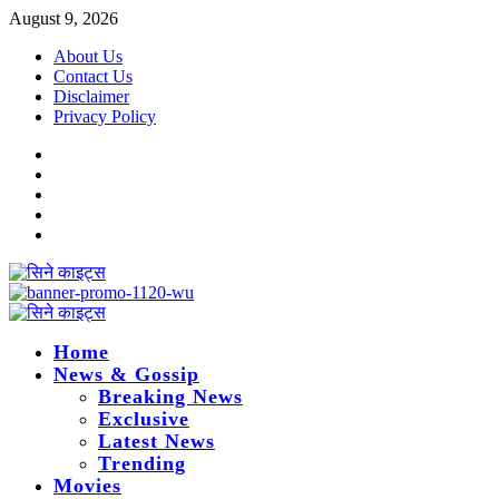
Skip
August 9, 2026
to
About Us
content
Contact Us
Disclaimer
Privacy Policy
Instagram
Facebook
Twitter
Linkedin
Youtube
Primary
Menu
Home
News & Gossip
Breaking News
Exclusive
Latest News
Trending
Movies