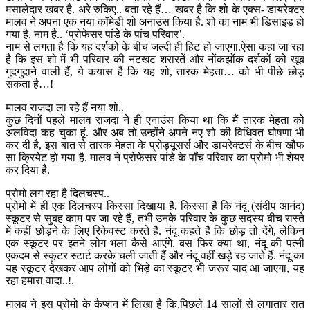
मसालेदार खबर है. अरे रुकिए.. बता रहे हैं… खबर है कि शो के एक्स- डायरेक्टर
मालव ने अपना एक नया कॉमेडी शो अनाउंस किया है. शो का नाम भी डिसाइड हो
गया है, नाम है.. ‘प्रोफेसर पांडे के पांच परिवार’.
नाम से लगता है कि यह दर्शकों के बीच जल्दी ही हिट हो जाएगा.ऐसा कहा जा रहा
है कि इस शो में भी परिवार की नटखट शरारतें और नोंकझोंक दर्शकों को खूब
गुदगुदाने वाली हैं, ये कयास है कि यह शो, तारक मेहता… को भी पीछे छोड़
सकता है…!
मालव राजदा ला रहे हैं नया शो..
कुछ दिनों पहले मालव राजदा ने ही एनाउंस किया था कि मैं तारक मेहता को
अलविदा कह चुका हूं. और अब तो उन्होंने अपने नए शो की विधिवत घोषणा भी
कर दी है, इस बात से तारक मेहता के प्रोड्यूसर्स और डायरेक्टर्स के बीच खौफ
सा क्रियेट हो गया है. मालव ने प्रोफेसर पांडे के पाँच परिवार का प्रोमो भी शेयर
कर दिया है.
प्रोमो लग रहा है दिलचस्प..
प्रोमो में ही एक दिलचस्प किस्सा दिखाया है. किस्सा है कि नंदू (संदीप आनंद)
स्कूटर से सुबह काम पर जा रहे हैं, तभी उनके परिवार के कुछ सदस्य बीच रास्ते
में कहीं छोड़ने के लिए रिकेवस्ट करते हैं. नंदू कहते हैं कि छोड़ तो देंगे, लेकिन
एक स्कूटर पर इतने लोग भला कैसे आएंगे. बस फिर क्या था, नंदू की पत्नी
एकदम से स्कूटर स्टार्ट करके चली जाती हैं और नंदू वहीं खड़े रह जाते हैं. नंदू का
यह स्कूटर देखकर आप लोगों को भिड़े का स्कूटर भी जरूर याद आ जाएगा, यह
रहा हमारा वादा..!.
मालव ने इस प्रोमो के कैप्शन में लिखा है कि,पिछले 14 सालों से लगातार रात