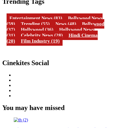
Trending Tags
Entertainment News
(83)
Bollywood News
(59)
Trending
(55)
News
(48)
Bollywood
(37)
Hollywood
(36)
Hollywood News
(31)
Celebrity News
(28)
Hindi Cinema
(20)
Film Industry
(19)
Cinekites Social
Instagram
Facebook
Twitter
Linkedin
Youtube
You may have missed