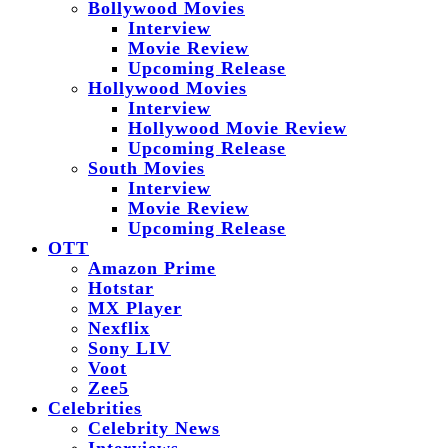
Bollywood Movies
Interview
Movie Review
Upcoming Release
Hollywood Movies
Interview
Hollywood Movie Review
Upcoming Release
South Movies
Interview
Movie Review
Upcoming Release
OTT
Amazon Prime
Hotstar
MX Player
Nexflix
Sony LIV
Voot
Zee5
Celebrities
Celebrity News