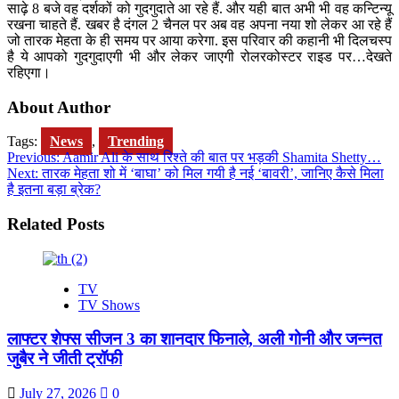
साढ़े 8 बजे वह दर्शकों को गुदगुदाते आ रहे हैं. और यही बात अभी भी वह कन्टिन्यू
रखना चाहते हैं. खबर है दंगल 2 चैनल पर अब वह अपना नया शो लेकर आ रहे हैं
जो तारक मेहता के ही समय पर आया करेगा. इस परिवार की कहानी भी दिलचस्प
है ये आपको गुदगुदाएगी भी और लेकर जाएगी रोलरकोस्टर राइड पर…देखते
रहिएगा।
About Author
Tags:
News
,
Trending
Post
Previous:
Aamir Ali के साथ रिश्ते की बात पर भड़की Shamita Shetty…
Next:
तारक मेहता शो में ‘बाघा’ को मिल गयी है नई ‘बावरी’, जानिए कैसे मिला
navigation
है इतना बड़ा ब्रेक?
Related Posts
TV
TV Shows
लाफ्टर शेफ्स सीजन 3 का शानदार फिनाले, अली गोनी और जन्नत
जुबैर ने जीती ट्रॉफी
July 27, 2026
0