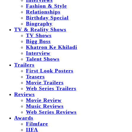
Interviews
Fashion & Style
Relationships
Birthday Special
Biography
TV & Reality Shows
TV Shows
Bigg Boss
Khatron Ke Khiladi
Interview
Talent Shows
Trailers
First Look Posters
Teasers
Movie Trailers
Web Series Trailers
Reviews
Movie Review
Music Reviews
Web Series Reviews
Awards
Filmfare
IIFA