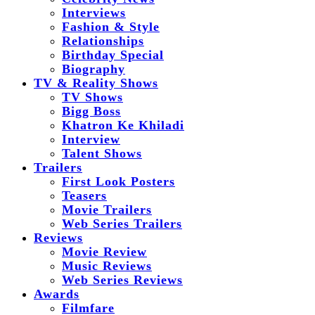
Interviews
Fashion & Style
Relationships
Birthday Special
Biography
TV & Reality Shows
TV Shows
Bigg Boss
Khatron Ke Khiladi
Interview
Talent Shows
Trailers
First Look Posters
Teasers
Movie Trailers
Web Series Trailers
Reviews
Movie Review
Music Reviews
Web Series Reviews
Awards
Filmfare