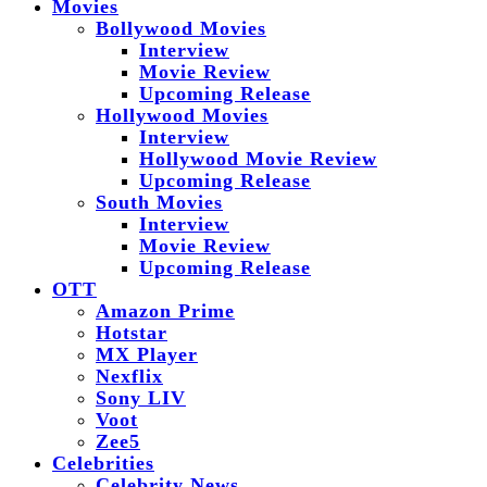
Movies
Bollywood Movies
Interview
Movie Review
Upcoming Release
Hollywood Movies
Interview
Hollywood Movie Review
Upcoming Release
South Movies
Interview
Movie Review
Upcoming Release
OTT
Amazon Prime
Hotstar
MX Player
Nexflix
Sony LIV
Voot
Zee5
Celebrities
Celebrity News