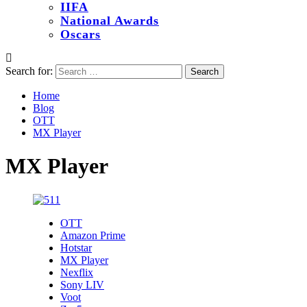
IIFA
National Awards
Oscars
Search for:
Home
Blog
OTT
MX Player
MX Player
OTT
Amazon Prime
Hotstar
MX Player
Nexflix
Sony LIV
Voot