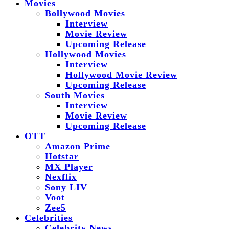
Movies
Bollywood Movies
Interview
Movie Review
Upcoming Release
Hollywood Movies
Interview
Hollywood Movie Review
Upcoming Release
South Movies
Interview
Movie Review
Upcoming Release
OTT
Amazon Prime
Hotstar
MX Player
Nexflix
Sony LIV
Voot
Zee5
Celebrities
Celebrity News