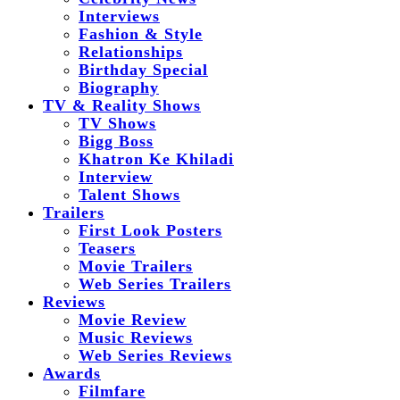
Interviews
Fashion & Style
Relationships
Birthday Special
Biography
TV & Reality Shows
TV Shows
Bigg Boss
Khatron Ke Khiladi
Interview
Talent Shows
Trailers
First Look Posters
Teasers
Movie Trailers
Web Series Trailers
Reviews
Movie Review
Music Reviews
Web Series Reviews
Awards
Filmfare