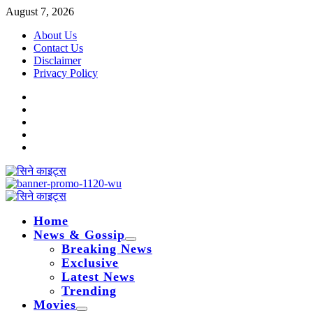
Skip
August 7, 2026
to
About Us
content
Contact Us
Disclaimer
Privacy Policy
Instagram
Facebook
Twitter
Linkedin
Youtube
Primary
Menu
Home
News & Gossip
Breaking News
Exclusive
Latest News
Trending
Movies