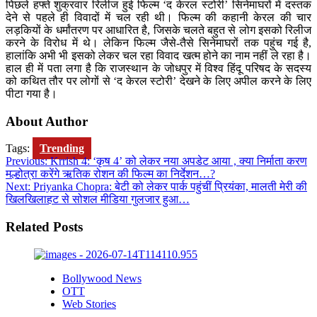
पिछले हफ्ते शुक्रवार रिलीज हुई फिल्म ‘द केरल स्टोरी’ सिनेमाघरों में दस्तक
देने से पहले ही विवादों में चल रही थी। फिल्म की कहानी केरल की चार
लड़कियों के धर्मांतरण पर आधारित है, जिसके चलते बहुत से लोग इसको रिलीज
करने के विरोध में थे। लेकिन फिल्म जैसे-तैसे सिनेमाघरों तक पहुंच गई है,
हालांकि अभी भी इसको लेकर चल रहा विवाद खत्म होने का नाम नहीं ले रहा है।
हाल ही में पता लगा है कि राजस्थान के जोधपुर में विश्व हिंदू परिषद के सदस्य
को कथित तौर पर लोगों से ‘द केरल स्टोरी’ देखने के लिए अपील करने के लिए
पीटा गया है।
About Author
Tags:
Trending
Post
Previous:
Krrish 4: ‘कृष 4’ को लेकर नया अपडेट आया , क्या निर्माता करण
मल्होत्रा करेंगे ऋतिक रोशन की फिल्म का निर्देशन…?
navigation
Next:
Priyanka Chopra: बेटी को लेकर पार्क पहुंचीं प्रियंका, मालती मेरी की
खिलखिलाहट से सोशल मीडिया गुलजार हुआ…
Related Posts
Bollywood News
OTT
Web Stories