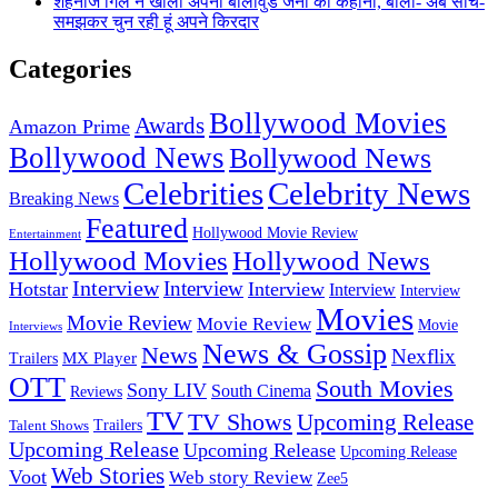
शहनाज गिल ने खोली अपनी बॉलीवुड जर्नी की कहानी, बोलीं- अब सोच-
समझकर चुन रही हूं अपने किरदार
Categories
Bollywood Movies
Awards
Amazon Prime
Bollywood News
Bollywood News
Celebrities
Celebrity News
Breaking News
Featured
Hollywood Movie Review
Entertainment
Hollywood Movies
Hollywood News
Interview
Interview
Hotstar
Interview
Interview
Interview
Movies
Movie Review
Movie Review
Movie
Interviews
News & Gossip
News
Nexflix
MX Player
Trailers
OTT
South Movies
Sony LIV
South Cinema
Reviews
TV
TV Shows
Upcoming Release
Trailers
Talent Shows
Upcoming Release
Upcoming Release
Upcoming Release
Web Stories
Voot
Web story Review
Zee5