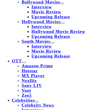
Bollywood Movies
Interview
Movie Review
Upcoming Release
Hollywood Movies
Interview
Hollywood Movie Review
Upcoming Release
South Movies
Interview
Movie Review
Upcoming Release
OTT
Amazon Prime
Hotstar
MX Player
Nexflix
Sony LIV
Voot
Zee5
Celebrities
Celebrity News