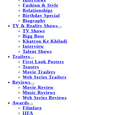
Interviews
Fashion & Style
Relationships
Birthday Special
Biography
TV & Reality Shows
TV Shows
Bigg Boss
Khatron Ke Khiladi
Interview
Talent Shows
Trailers
First Look Posters
Teasers
Movie Trailers
Web Series Trailers
Reviews
Movie Review
Music Reviews
Web Series Reviews
Awards
Filmfare
IIFA