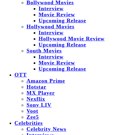
Bollywood Movies
Interview
Movie Review
Upcoming Release
Hollywood Movies
Interview
Hollywood Movie Review
Upcoming Release
South Movies
Interview
Movie Review
Upcoming Release
OTT
Amazon Prime
Hotstar
MX Player
Nexflix
Sony LIV
Voot
Zee5
Celebrities
Celebrity News