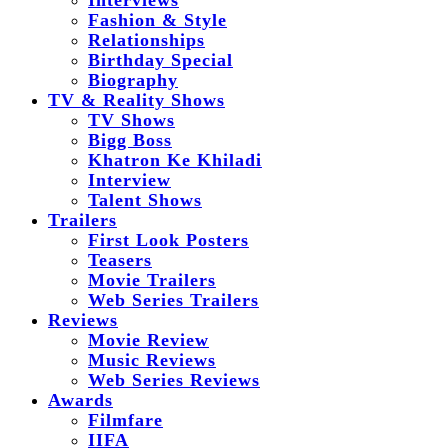
Interviews
Fashion & Style
Relationships
Birthday Special
Biography
TV & Reality Shows
TV Shows
Bigg Boss
Khatron Ke Khiladi
Interview
Talent Shows
Trailers
First Look Posters
Teasers
Movie Trailers
Web Series Trailers
Reviews
Movie Review
Music Reviews
Web Series Reviews
Awards
Filmfare
IIFA