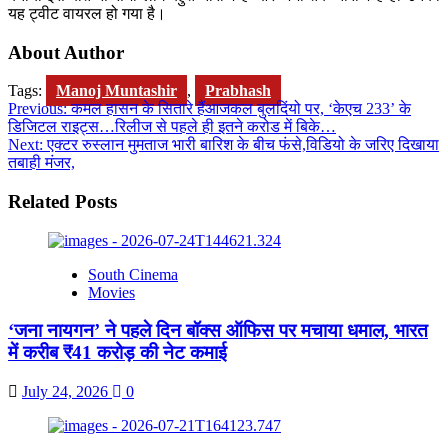
यह ट्वीट वायरल हो गया है।
About Author
Tags:
Manoj Muntashir
,
Prabhash
Post
Previous:
कमल हासन के सितारे हैंआजकल बुलदिंयो पर, ‘केएच 233’ के
डिजिटल राइट्स…रिलीज से पहले ही इतने करोड में बिके…
navigation
Next:
एक्टर रुस्लान मुमताज भारी बारिश के बीच फंसे,विडियो के जरिए दिखाया
तबाही मंजर,
Related Posts
South Cinema
Movies
‘जना नायगन’ ने पहले दिन बॉक्स ऑफिस पर मचाया धमाल, भारत
में करीब ₹41 करोड़ की नेट कमाई
July 24, 2026
0