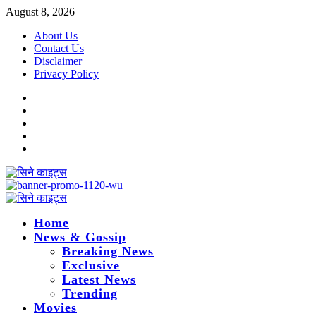
Skip
August 8, 2026
to
About Us
content
Contact Us
Disclaimer
Privacy Policy
Instagram
Facebook
Twitter
Linkedin
Youtube
Primary
Menu
Home
News & Gossip
Breaking News
Exclusive
Latest News
Trending
Movies