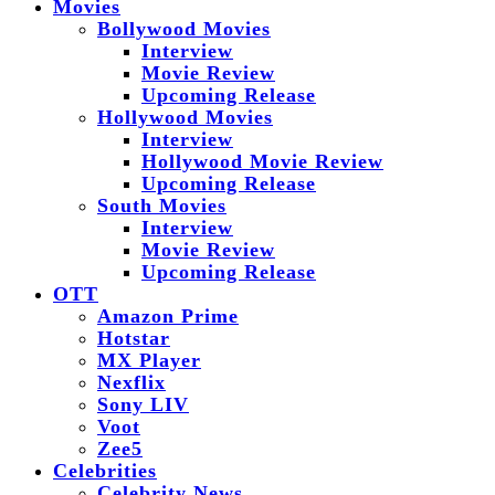
Movies
Bollywood Movies
Interview
Movie Review
Upcoming Release
Hollywood Movies
Interview
Hollywood Movie Review
Upcoming Release
South Movies
Interview
Movie Review
Upcoming Release
OTT
Amazon Prime
Hotstar
MX Player
Nexflix
Sony LIV
Voot
Zee5
Celebrities
Celebrity News