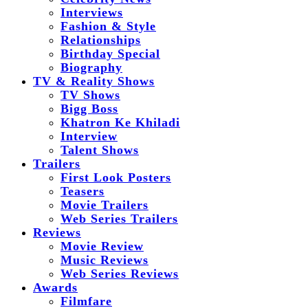
Interviews
Fashion & Style
Relationships
Birthday Special
Biography
TV & Reality Shows
TV Shows
Bigg Boss
Khatron Ke Khiladi
Interview
Talent Shows
Trailers
First Look Posters
Teasers
Movie Trailers
Web Series Trailers
Reviews
Movie Review
Music Reviews
Web Series Reviews
Awards
Filmfare