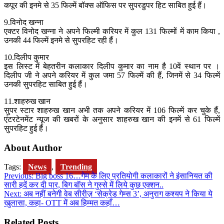
कपूर की इनमे से 35 फिल्में बॉक्स ऑफिस पर सुपरडुपर हिट साबित हुई हैं।
9.विनोद खन्ना
एक्टर विनोद खन्ना ने अपने फिल्मी करियर में कुल 131 फिल्मों में काम किया ,
उनकी 44 फिल्में इनमे से सुपरहिट रही हैं।
10.दिलीप कुमार
इस लिस्ट में बेहतरीन कलाकार दिलीप कुमार का नाम है 10वें स्थान पर ।
दिलीप जी ने अपने करियर में कुल जमा 57 फिल्में की हैं, जिनमें से 34 फिल्में
उनकी सुपरहिट साबित हुई हैं।
11.शाहरुख खान
सुपर स्टार शाहरुख खान अभी तक अपने करियर में 106 फिल्में कर चुके हैं,
एंटरटेनमेंट न्यूज की खबरों के अनुसार शाहरुख खान की इनमें से 61 फिल्में
सुपरहिट हुई हैं।
About Author
Tags:
News
,
Trending
Post
Previous:
Big boss 16…गेम के लिए प्रतियोगी कलाकारों ने इंसानियत की
सारी हदें कर दी पार, बिग बॉस ने गुस्से में लिये कुछ एक्शन..
navigation
Next:
अब नहीं बनेगी वेब सीरीज़ ‘सेक्रेड गेम्स 3’, अनुराग कश्यप ने किया ये
खुलासा, कहा- OTT में अब हिम्मत कहाँ…
Related Posts