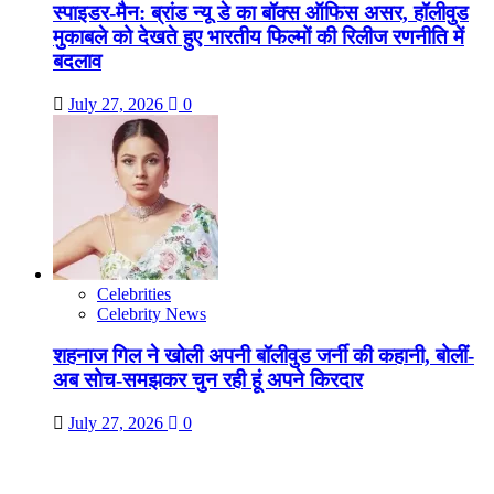
स्पाइडर-मैन: ब्रांड न्यू डे का बॉक्स ऑफिस असर, हॉलीवुड
मुकाबले को देखते हुए भारतीय फिल्मों की रिलीज रणनीति में
बदलाव
July 27, 2026
0
Celebrities
Celebrity News
शहनाज गिल ने खोली अपनी बॉलीवुड जर्नी की कहानी, बोलीं-
अब सोच-समझकर चुन रही हूं अपने किरदार
July 27, 2026
0