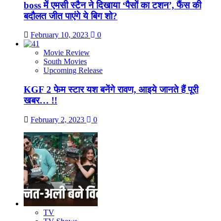
boss में एमसी स्टैन ने दिखाया ‘पैसों का टशन’, फैंस की
बदौलत जीत पाएंगे ये बिग शो?
February 10, 2023
0
Movie Review
South Movies
Upcoming Release
KGF 2 फेम स्टार यश बनेंगे रावण, आइये जानते हैं पूरी
खबर… !!
February 2, 2023
0
TV