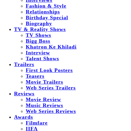
Interviews
Fashion & Style
Relationships
Birthday Special
Biography
TV & Reality Shows
TV Shows
Bigg Boss
Khatron Ke Khiladi
Interview
Talent Shows
Trailers
First Look Posters
Teasers
Movie Trailers
Web Series Trailers
Reviews
Movie Review
Music Reviews
Web Series Reviews
Awards
Filmfare
IIFA