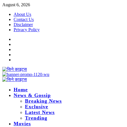
Skip
August 6, 2026
to
About Us
content
Contact Us
Disclaimer
Privacy Policy
Instagram
Facebook
Twitter
Linkedin
Youtube
Primary
Menu
Home
News & Gossip
Breaking News
Exclusive
Latest News
Trending
Movies