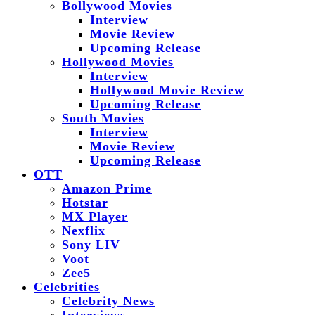
Bollywood Movies
Interview
Movie Review
Upcoming Release
Hollywood Movies
Interview
Hollywood Movie Review
Upcoming Release
South Movies
Interview
Movie Review
Upcoming Release
OTT
Amazon Prime
Hotstar
MX Player
Nexflix
Sony LIV
Voot
Zee5
Celebrities
Celebrity News