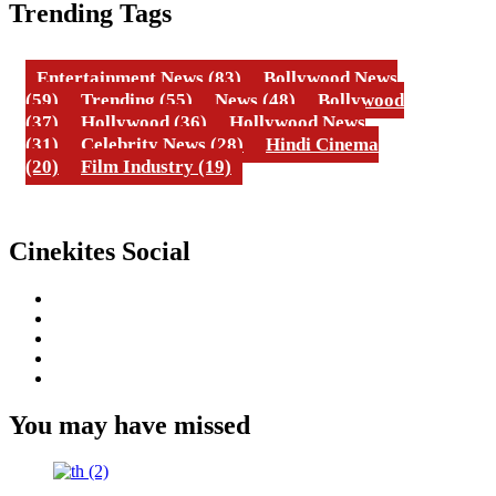
Trending Tags
Entertainment News
(83)
Bollywood News
(59)
Trending
(55)
News
(48)
Bollywood
(37)
Hollywood
(36)
Hollywood News
(31)
Celebrity News
(28)
Hindi Cinema
(20)
Film Industry
(19)
Cinekites Social
Instagram
Facebook
Twitter
Linkedin
Youtube
You may have missed