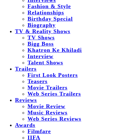
Interviews
Fashion & Style
Relationships
Birthday Special
Biography
TV & Reality Shows
TV Shows
Bigg Boss
Khatron Ke Khiladi
Interview
Talent Shows
Trailers
First Look Posters
Teasers
Movie Trailers
Web Series Trailers
Reviews
Movie Review
Music Reviews
Web Series Reviews
Awards
Filmfare
IIFA