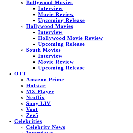
Bollywood Movies
Interview
Movie Review
Upcoming Release
Hollywood Movies
Interview
Hollywood Movie Review
Upcoming Release
South Movies
Interview
Movie Review
Upcoming Release
OTT
Amazon Prime
Hotstar
MX Player
Nexflix
Sony LIV
Voot
Zee5
Celebrities
Celebrity News