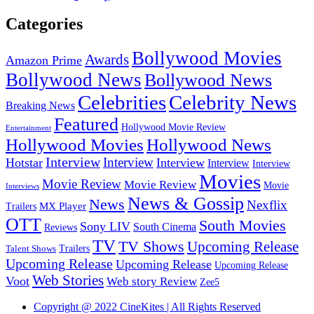
Categories
Bollywood Movies
Awards
Amazon Prime
Bollywood News
Bollywood News
Celebrities
Celebrity News
Breaking News
Featured
Hollywood Movie Review
Entertainment
Hollywood Movies
Hollywood News
Interview
Interview
Hotstar
Interview
Interview
Interview
Movies
Movie Review
Movie Review
Movie
Interviews
News & Gossip
News
Nexflix
MX Player
Trailers
OTT
South Movies
Sony LIV
South Cinema
Reviews
TV
TV Shows
Upcoming Release
Trailers
Talent Shows
Upcoming Release
Upcoming Release
Upcoming Release
Web Stories
Voot
Web story Review
Zee5
Copyright @ 2022 CineKites | All Rights Reserved