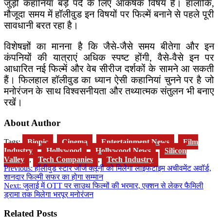
जुड़ी कहानियां बड़े पर्दे के लिए आकर्षक विषय हैं। हालांकि,
मौजूदा समय में हॉलीवुड इन विषयों पर फिल्में बनाने से पहले पूरी
सावधानी बरत रहा है।
विशेषज्ञों का मानना है कि जैसे-जैसे समय बीतेगा और इन
कंपनियों की यात्राएं अधिक स्पष्ट होंगी, वैसे-वैसे इन पर
आधारित नई फिल्में और वेब सीरीज दर्शकों के सामने आ सकती
हैं। फिलहाल हॉलीवुड का ध्यान ऐसी कहानियां चुनने पर है जो
मनोरंजन के साथ विश्वसनीयता और तथ्यात्मक संतुलन भी बनाए
रखें।
About Author
Tags:
Biopic
,
Cinema
,
Entertainment News
,
Film
Industry
,
Hollywood
,
Hollywood News
,
Silicon
Valley
,
Tech Companies
,
Tech Industry
Post
Previous:
हॉलीवुड स्टार जॉर्ज क्लूनी को मिलेगा लाइफटाइम अचीवमेंट अवॉर्ड,
शानदार फिल्मी सफर का होगा सम्मान
navigation
Next:
जुलाई में OTT पर साउथ फिल्मों की भरमार, एक्शन से लेकर फैमिली
ड्रामा तक मिलेगा भरपूर मनोरंजन
Related Posts