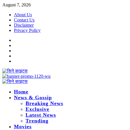
Skip
August 7, 2026
to
About Us
content
Contact Us
Disclaimer
Privacy Policy
Instagram
Facebook
Twitter
Linkedin
Youtube
Primary
Menu
Home
News & Gossip
Breaking News
Exclusive
Latest News
Trending
Movies