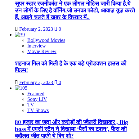
सुपर स्टार रजनीकांत ने एक लीगल नोटिस जारी किया है,ये
उन लोगों के लिए है वॉर्निंग,जो उनका फोटो, आवाज़ यूज़ करते
हैं, आइये चलते हैं खबर के विस्तार में..
February 2, 2023
0
Bollywood Movies
Interview
Movie Review
शहनाज गिल को मिली है के एक बडे़ प्रोडक्शन हाउस की
फिल्म!
February 2, 2023
0
Featured
Sony LIV
TV
TV Shows
80 हजार का जूता और करोड़ों की ज्वैलरी दिखाकर , Big
boss में एमसी स्टैन ने दिखाया ‘पैसों का टशन’, फैंस की
बदौलत जीत पाएंगे ये बिग शो?