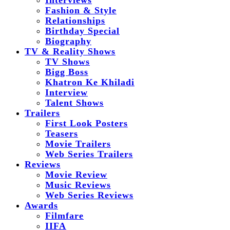
Interviews
Fashion & Style
Relationships
Birthday Special
Biography
TV & Reality Shows
TV Shows
Bigg Boss
Khatron Ke Khiladi
Interview
Talent Shows
Trailers
First Look Posters
Teasers
Movie Trailers
Web Series Trailers
Reviews
Movie Review
Music Reviews
Web Series Reviews
Awards
Filmfare
IIFA