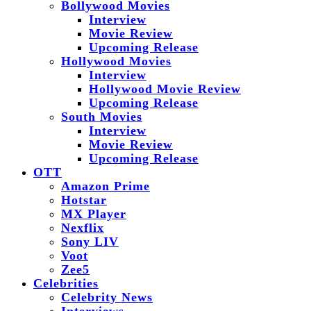
Bollywood Movies
Interview
Movie Review
Upcoming Release
Hollywood Movies
Interview
Hollywood Movie Review
Upcoming Release
South Movies
Interview
Movie Review
Upcoming Release
OTT
Amazon Prime
Hotstar
MX Player
Nexflix
Sony LIV
Voot
Zee5
Celebrities
Celebrity News