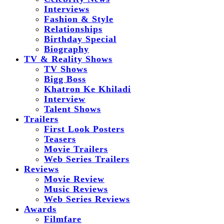
Interviews
Fashion & Style
Relationships
Birthday Special
Biography
TV & Reality Shows
TV Shows
Bigg Boss
Khatron Ke Khiladi
Interview
Talent Shows
Trailers
First Look Posters
Teasers
Movie Trailers
Web Series Trailers
Reviews
Movie Review
Music Reviews
Web Series Reviews
Awards
Filmfare