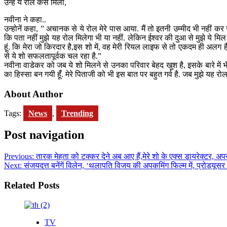
उन्हें ये रोल कैसे मिला,
नवीना ने कहा..
उन्होनें कहा, ” अचानक से ये रोल मेरे पास आया. मैं तो इतनी उम्मीद भी नही
कि पता नहीं मुझे यह रोल मिलेगा भी या नहीं. लेकिन ईश्वर की दुआ से मुझे ये मि
हूं. कि मेरा जो किरदार है,इस शो में, वह मेरी रियल लाइफ से तो एकदम ही अलग है. म
से ये शो सफलतापूर्वक चल रहा है.”
नवीना वाडेकर को जब ये शो मिलने से उनका परिवार बेहद खुश है, इसके बारे में भी
का हिस्सा बन गयी हूंँ. मेरे पिताजी को भी इस बात पर बहुत गर्व है. जब मुझे यह
About Author
Tags:
News
,
Trending
Post navigation
Previous:
तारक मेहता को टक्कर देने अब आए हैं,मेरे शो के एक्स डायरेक्टर, अ
Next:
संजयदत्त बनेंगें विलेन, ‘थलापति विजय की अपकमिंग फिल्म में, प्रोड्यूस
Related Posts
TV