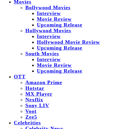
Movies
Bollywood Movies
Interview
Movie Review
Upcoming Release
Hollywood Movies
Interview
Hollywood Movie Review
Upcoming Release
South Movies
Interview
Movie Review
Upcoming Release
OTT
Amazon Prime
Hotstar
MX Player
Nexflix
Sony LIV
Voot
Zee5
Celebrities
Celebrity News