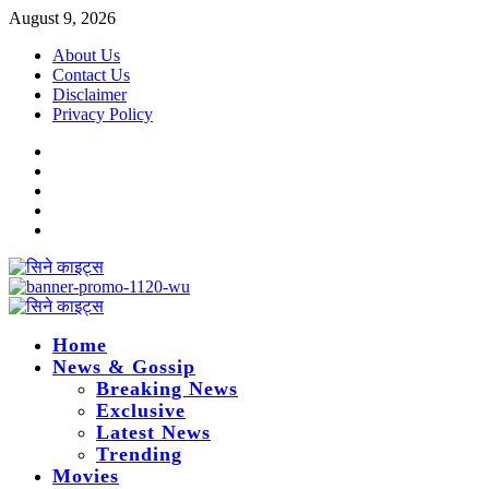
Skip
August 9, 2026
to
About Us
content
Contact Us
Disclaimer
Privacy Policy
Instagram
Facebook
Twitter
Linkedin
Youtube
Primary
Menu
Home
News & Gossip
Breaking News
Exclusive
Latest News
Trending
Movies