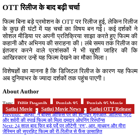
OTT रिलीज के बाद बढ़ी चर्चा
फिल्म बिना बड़े प्रमोशन के OTT पर रिलीज हुई, लेकिन रिलीज
के कुछ ही घंटों में यह चर्चा का विषय बन गई। कई दर्शकों ने
सोशल मीडिया पर अपनी प्रतिक्रिया साझा करते हुए फिल्म की
कहानी और अभिनय की सराहना की। लंबे समय तक रिलीज का
इंतजार करने वाले प्रशंसकों ने भी खुशी जाहिर की कि
आखिरकार उन्हें यह फिल्म देखने का मौका मिला।
विशेषज्ञों का मानना है कि डिजिटल रिलीज के कारण यह फिल्म
अब दुनियाभर के ज्यादा दर्शकों तक पहुंच पाएगी।
About Author
Tags:
Diljit Dosanjh
,
Punjab 95
,
Punjab 95 Movie
,
Satluj Movie
,
Satluj Movie News
,
Satluj OTT Release
Post
Previous:
‘अल्फा’ ने बॉक्स ऑफिस पर की शानदार शुरुआत, आलिया भट्ट
और शर्वरी की स्पाई फिल्म को मिला दमदार ओपनिंग रिस्पॉन्स
navigation
Next:
24 साल बाद फिर बड़े पर्दे पर लौटेगी ‘रन’, आर. माधवन और मीरा
जैस्मिन की सुपरहिट फिल्म की री-रिलीज़ से फैंस उत्साहित