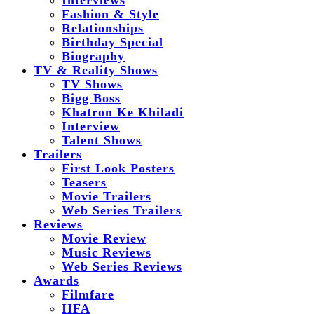
Interviews
Fashion & Style
Relationships
Birthday Special
Biography
TV & Reality Shows
TV Shows
Bigg Boss
Khatron Ke Khiladi
Interview
Talent Shows
Trailers
First Look Posters
Teasers
Movie Trailers
Web Series Trailers
Reviews
Movie Review
Music Reviews
Web Series Reviews
Awards
Filmfare
IIFA