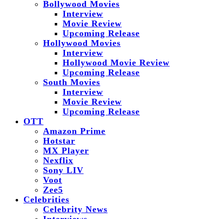
Bollywood Movies
Interview
Movie Review
Upcoming Release
Hollywood Movies
Interview
Hollywood Movie Review
Upcoming Release
South Movies
Interview
Movie Review
Upcoming Release
OTT
Amazon Prime
Hotstar
MX Player
Nexflix
Sony LIV
Voot
Zee5
Celebrities
Celebrity News