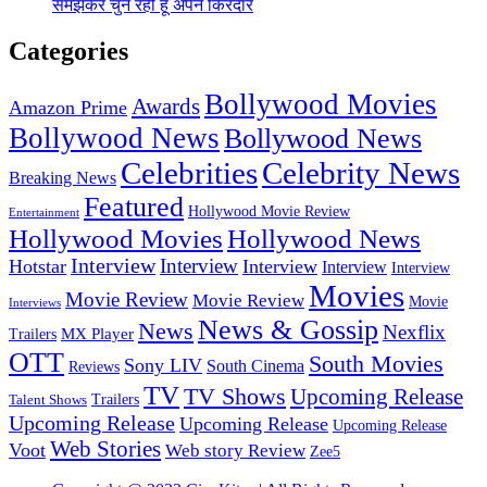
समझकर चुन रही हूं अपने किरदार
Categories
Bollywood Movies
Awards
Amazon Prime
Bollywood News
Bollywood News
Celebrities
Celebrity News
Breaking News
Featured
Hollywood Movie Review
Entertainment
Hollywood Movies
Hollywood News
Interview
Interview
Hotstar
Interview
Interview
Interview
Movies
Movie Review
Movie Review
Movie
Interviews
News & Gossip
News
Nexflix
MX Player
Trailers
OTT
South Movies
Sony LIV
South Cinema
Reviews
TV
TV Shows
Upcoming Release
Trailers
Talent Shows
Upcoming Release
Upcoming Release
Upcoming Release
Web Stories
Voot
Web story Review
Zee5