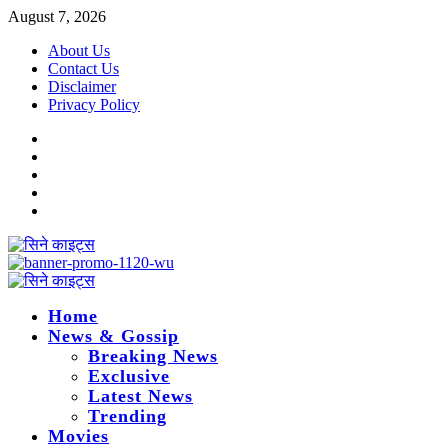
Skip
August 7, 2026
to
About Us
content
Contact Us
Disclaimer
Privacy Policy
Instagram
Facebook
Twitter
Linkedin
Youtube
Primary
Menu
Home
News & Gossip
Breaking News
Exclusive
Latest News
Trending
Movies