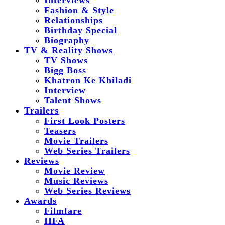
Interviews
Fashion & Style
Relationships
Birthday Special
Biography
TV & Reality Shows
TV Shows
Bigg Boss
Khatron Ke Khiladi
Interview
Talent Shows
Trailers
First Look Posters
Teasers
Movie Trailers
Web Series Trailers
Reviews
Movie Review
Music Reviews
Web Series Reviews
Awards
Filmfare
IIFA