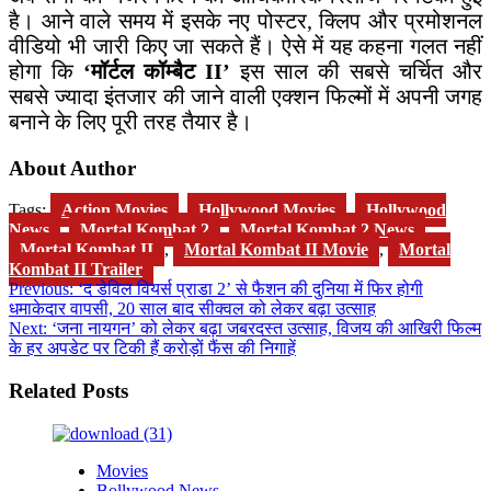
है। आने वाले समय में इसके नए पोस्टर, क्लिप और प्रमोशनल
वीडियो भी जारी किए जा सकते हैं। ऐसे में यह कहना गलत नहीं
होगा कि
‘मॉर्टल कॉम्बैट II’
इस साल की सबसे चर्चित और
सबसे ज्यादा इंतजार की जाने वाली एक्शन फिल्मों में अपनी जगह
बनाने के लिए पूरी तरह तैयार है।
About Author
Tags:
Action Movies
,
Hollywood Movies
,
Hollywood
News
,
Mortal Kombat 2
,
Mortal Kombat 2 News
,
Mortal Kombat II
,
Mortal Kombat II Movie
,
Mortal
Kombat II Trailer
Post
Previous:
‘द डेविल वियर्स प्राडा 2’ से फैशन की दुनिया में फिर होगी
धमाकेदार वापसी, 20 साल बाद सीक्वल को लेकर बढ़ा उत्साह
navigation
Next:
‘जना नायगन’ को लेकर बढ़ा जबरदस्त उत्साह, विजय की आखिरी फिल्म
के हर अपडेट पर टिकी हैं करोड़ों फैंस की निगाहें
Related Posts
Movies
Bollywood News