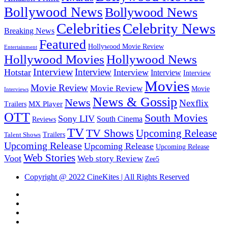
Bollywood News
Bollywood News
Celebrities
Celebrity News
Breaking News
Featured
Hollywood Movie Review
Entertainment
Hollywood Movies
Hollywood News
Interview
Interview
Hotstar
Interview
Interview
Interview
Movies
Movie Review
Movie Review
Movie
Interviews
News & Gossip
News
Nexflix
MX Player
Trailers
OTT
South Movies
Sony LIV
South Cinema
Reviews
TV
TV Shows
Upcoming Release
Trailers
Talent Shows
Upcoming Release
Upcoming Release
Upcoming Release
Web Stories
Voot
Web story Review
Zee5
Copyright @ 2022 CineKites | All Rights Reserved
Instagram
Facebook
Twitter
Linkedin