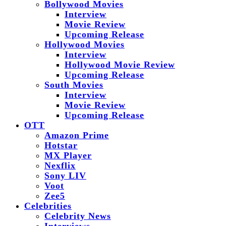
Bollywood Movies
Interview
Movie Review
Upcoming Release
Hollywood Movies
Interview
Hollywood Movie Review
Upcoming Release
South Movies
Interview
Movie Review
Upcoming Release
OTT
Amazon Prime
Hotstar
MX Player
Nexflix
Sony LIV
Voot
Zee5
Celebrities
Celebrity News