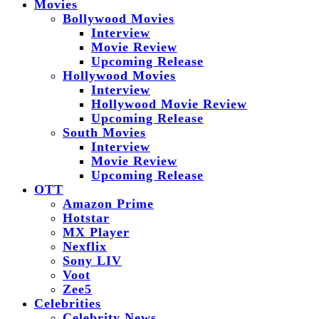
Movies
Bollywood Movies
Interview
Movie Review
Upcoming Release
Hollywood Movies
Interview
Hollywood Movie Review
Upcoming Release
South Movies
Interview
Movie Review
Upcoming Release
OTT
Amazon Prime
Hotstar
MX Player
Nexflix
Sony LIV
Voot
Zee5
Celebrities
Celebrity News