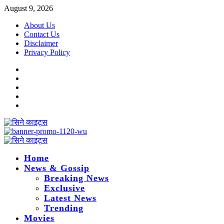
Skip
August 9, 2026
to
About Us
content
Contact Us
Disclaimer
Privacy Policy
Instagram
Facebook
Twitter
Linkedin
Youtube
Primary
Menu
Home
News & Gossip
Breaking News
Exclusive
Latest News
Trending
Movies