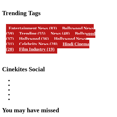
Trending Tags
Entertainment News
(83)
Bollywood News
(59)
Trending
(55)
News
(48)
Bollywood
(37)
Hollywood
(36)
Hollywood News
(31)
Celebrity News
(28)
Hindi Cinema
(20)
Film Industry
(19)
Cinekites Social
Instagram
Facebook
Twitter
Linkedin
Youtube
You may have missed