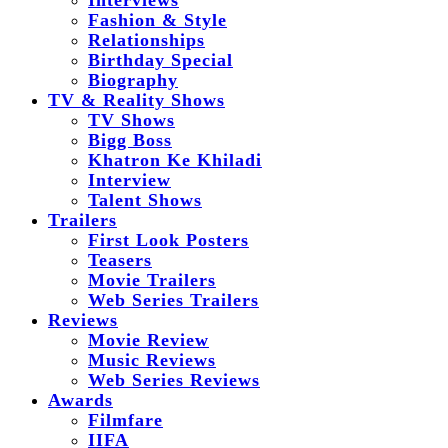
Interviews
Fashion & Style
Relationships
Birthday Special
Biography
TV & Reality Shows
TV Shows
Bigg Boss
Khatron Ke Khiladi
Interview
Talent Shows
Trailers
First Look Posters
Teasers
Movie Trailers
Web Series Trailers
Reviews
Movie Review
Music Reviews
Web Series Reviews
Awards
Filmfare
IIFA