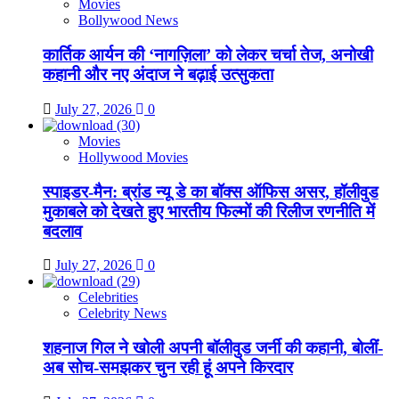
Movies
Bollywood News
कार्तिक आर्यन की ‘नागज़िला’ को लेकर चर्चा तेज, अनोखी
कहानी और नए अंदाज ने बढ़ाई उत्सुकता
July 27, 2026
0
Movies
Hollywood Movies
स्पाइडर-मैन: ब्रांड न्यू डे का बॉक्स ऑफिस असर, हॉलीवुड
मुकाबले को देखते हुए भारतीय फिल्मों की रिलीज रणनीति में
बदलाव
July 27, 2026
0
Celebrities
Celebrity News
शहनाज गिल ने खोली अपनी बॉलीवुड जर्नी की कहानी, बोलीं-
अब सोच-समझकर चुन रही हूं अपने किरदार