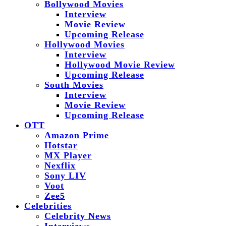
Bollywood Movies
Interview
Movie Review
Upcoming Release
Hollywood Movies
Interview
Hollywood Movie Review
Upcoming Release
South Movies
Interview
Movie Review
Upcoming Release
OTT
Amazon Prime
Hotstar
MX Player
Nexflix
Sony LIV
Voot
Zee5
Celebrities
Celebrity News