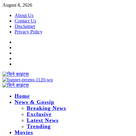
Skip
August 8, 2026
to
About Us
content
Contact Us
Disclaimer
Privacy Policy
Instagram
Facebook
Twitter
Linkedin
Youtube
Primary
Menu
Home
News & Gossip
Breaking News
Exclusive
Latest News
Trending
Movies