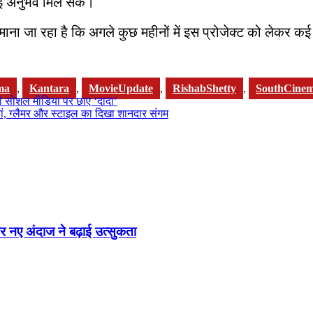
ेमाई अनुभव मिल सके।
ना जा रहा है कि अगले कुछ महीनों में इस प्रोजेक्ट को लेकर कई ब
ma
,
Kantara
,
MovieUpdate
,
RishabShetty
,
SouthCine
 सोशल मीडिया पर छाए ‘दादा’
ां, ग्लैमर और स्टाइल का दिखा शानदार संगम
र नए अंदाज ने बढ़ाई उत्सुकता