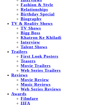
Interviews
Fashion & Style
Relationships
Birthday Special
Biography
TV & Reality Shows
TV Shows
Bigg Boss
Khatron Ke Khiladi
Interview
Talent Shows
Trailers
First Look Posters
Teasers
Movie Trailers
Web Series Trailers
Reviews
Movie Review
Music Reviews
Web Series Reviews
Awards
Filmfare
IIFA