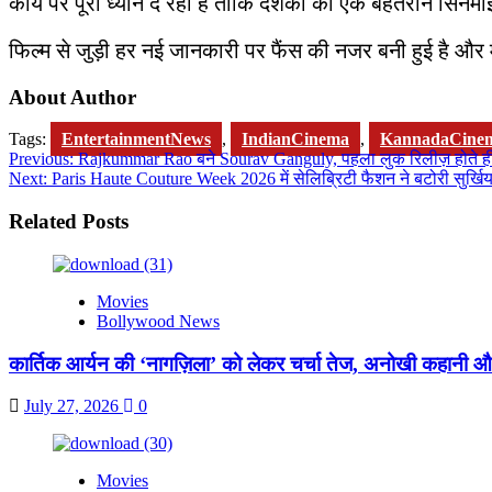
कार्य पर पूरा ध्यान दे रही है ताकि दर्शकों को एक बेहतरीन सिन
फिल्म से जुड़ी हर नई जानकारी पर फैंस की नजर बनी हुई है और मा
About Author
Tags:
EntertainmentNews
,
IndianCinema
,
KannadaCine
Post
Previous:
Rajkummar Rao बने Sourav Ganguly, पहला लुक रिलीज़ होते ही
Next:
Paris Haute Couture Week 2026 में सेलिब्रिटी फैशन ने बटोरी सुर्खिय
navigation
Related Posts
Movies
Bollywood News
कार्तिक आर्यन की ‘नागज़िला’ को लेकर चर्चा तेज, अनोखी कहानी औ
July 27, 2026
0
Movies