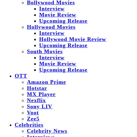
Bollywood Movies
Interview
Movie Review
Upcoming Release
Hollywood Movies
Interview
Hollywood Movie Review
Upcoming Release
South Movies
Interview
Movie Review
Upcoming Release
OTT
Amazon Prime
Hotstar
MX Player
Nexflix
Sony LIV
Voot
Zee5
Celebrities
Celebrity News